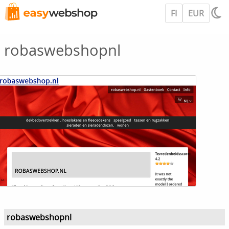
FI
EUR
robaswebshopnl
robaswebshopnl