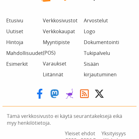
Etusivu
Verkkosivustot
Arvostelut
Uutiset
Verkkokaupat
Logo
Hintoja
Myyntipiste
Dokumentointi
(POS)
Mahdollisuudet
Tukipalvelu
Varaukset
Esimerkit
Sisään
Liitännät
kirjautuminen
Tämä verkkosivusto ei käytä seurantakeksejä eikä
myy henkilötietoja.
Yleiset ehdot
Yksityisyys