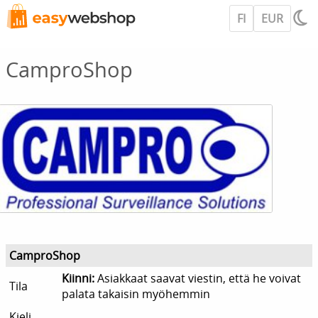
FI
EUR
CamproShop
CamproShop
Kiinni:
Asiakkaat saavat viestin, että he voivat
Tila
palata takaisin myöhemmin
Kieli,