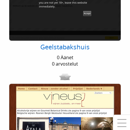
Geelstabakshuis
0 Äänet
0 arvostelut