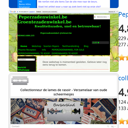
Pe
4.
229 
277 
col
4.
124 
133 