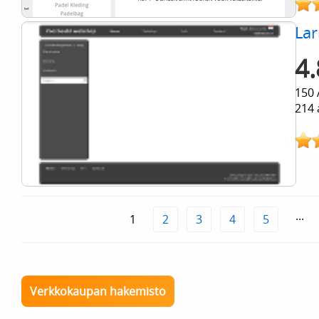
La
4.
150 
214 
1
2
3
4
5
···
Verkkokaupan hakemisto