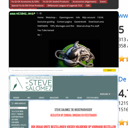
ww
5
313 
358 
De 
4.
1219
1516