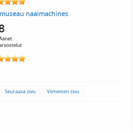
rmuseau naaimachines
8
Äänet
arvostelut
Seuraava sivu
Viimeinen sivu