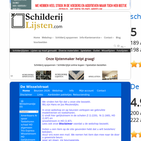
sch
5
189 
198 
De 
4.
200 
222 