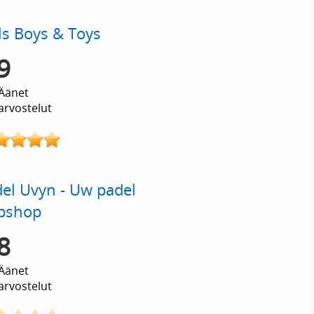
ls Boys & Toys
9
Äänet
arvostelut
el Uvyn - Uw padel
bshop
8
Äänet
arvostelut