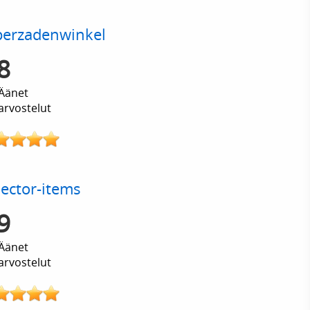
perzadenwinkel
8
Äänet
arvostelut
lector-items
9
Äänet
arvostelut