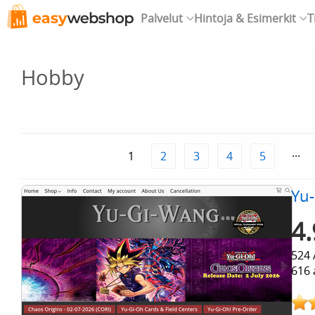
Palvelut
Hintoja & Esimerkit
T
Hobby
1
2
3
4
5
···
Yu
4.
524 
616 