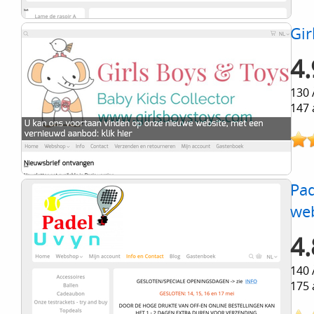
Gir
4.
130 
147 
Pad
we
4.
140 
175 