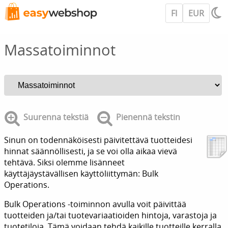
FI
EUR
Massatoiminnot
Suurenna tekstiä
Pienennä tekstin
Sinun on todennäköisesti päivitettävä tuotteidesi
hinnat säännöllisesti, ja se voi olla aikaa vievä
tehtävä. Siksi olemme lisänneet
käyttäjäystävällisen käyttöliittymän: Bulk
Operations.
Bulk Operations -toiminnon avulla voit päivittää
tuotteiden ja/tai tuotevariaatioiden hintoja, varastoja ja
tuotetiloja. Tämä voidaan tehdä kaikille tuotteille kerralla