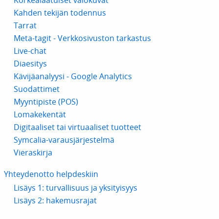
Korkealaatuiset valokuvat
Kahden tekijän todennus
Tarrat
Meta-tagit - Verkkosivuston tarkastus
Live-chat
Diaesitys
Kävijäanalyysi - Google Analytics
Suodattimet
Myyntipiste (POS)
Lomakekentät
Digitaaliset tai virtuaaliset tuotteet
Symcalia-varausjärjestelmä
Vieraskirja
Yhteydenotto helpdeskiin
Lisäys 1: turvallisuus ja yksityisyys
Lisäys 2: hakemusrajat