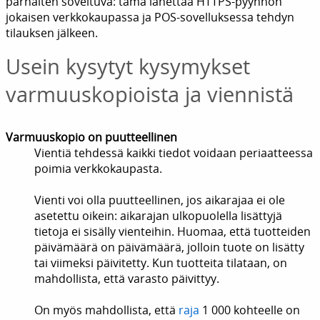
parhaiten soveltuva: tämä lähettää HTTPS-pyynnön
jokaisen verkkokaupassa ja POS-sovelluksessa tehdyn
tilauksen jälkeen.
Usein kysytyt kysymykset
varmuuskopioista ja viennistä
Varmuuskopio on puutteellinen
Vientiä tehdessä kaikki tiedot voidaan periaatteessa
poimia verkkokaupasta.
Vienti voi olla puutteellinen, jos aikarajaa ei ole
asetettu oikein: aikarajan ulkopuolella lisättyjä
tietoja ei sisälly vienteihin. Huomaa, että tuotteiden
päivämäärä on päivämäärä, jolloin tuote on lisätty
tai viimeksi päivitetty. Kun tuotteita tilataan, on
mahdollista, että varasto päivittyy.
On myös mahdollista, että
raja
1 000 kohteelle on