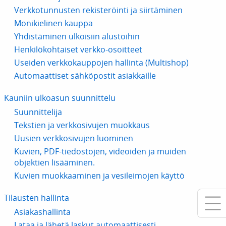
Verkkotunnusten rekisteröinti ja siirtäminen
Monikielinen kauppa
Yhdistäminen ulkoisiin alustoihin
Henkilökohtaiset verkko-osoitteet
Useiden verkkokauppojen hallinta (Multishop)
Automaattiset sähköpostit asiakkaille
Kauniin ulkoasun suunnittelu
Suunnittelija
Tekstien ja verkkosivujen muokkaus
Uusien verkkosivujen luominen
Kuvien, PDF-tiedostojen, videoiden ja muiden
objektien lisääminen.
Kuvien muokkaaminen ja vesileimojen käyttö
Tilausten hallinta
Asiakashallinta
Lataa ja lähetä laskut automaattisesti