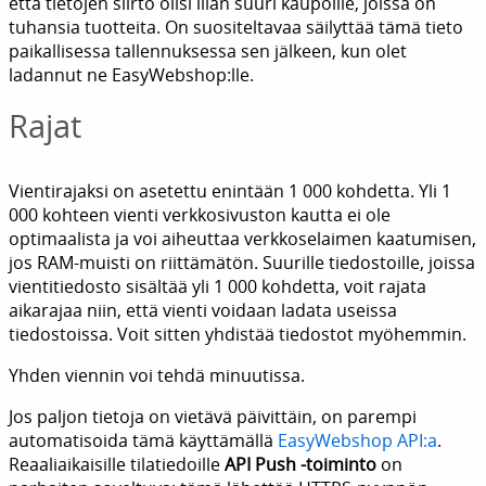
että tietojen siirto olisi liian suuri kaupoille, joissa on
tuhansia tuotteita. On suositeltavaa säilyttää tämä tieto
paikallisessa tallennuksessa sen jälkeen, kun olet
ladannut ne EasyWebshop:lle.
Rajat
Vientirajaksi on asetettu enintään 1 000 kohdetta. Yli 1
000 kohteen vienti verkkosivuston kautta ei ole
optimaalista ja voi aiheuttaa verkkoselaimen kaatumisen,
jos RAM-muisti on riittämätön. Suurille tiedostoille, joissa
vientitiedosto sisältää yli 1 000 kohdetta, voit rajata
aikarajaa niin, että vienti voidaan ladata useissa
tiedostoissa. Voit sitten yhdistää tiedostot myöhemmin.
Yhden viennin voi tehdä minuutissa.
Jos paljon tietoja on vietävä päivittäin, on parempi
automatisoida tämä käyttämällä
EasyWebshop API:a
.
Reaaliaikaisille tilatiedoille
API Push -toiminto
on