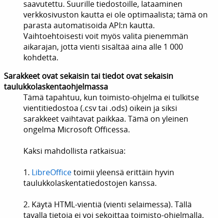
saavutettu. Suurille tiedostoille, lataaminen
verkkosivuston kautta ei ole optimaalista; tämä on
parasta automatisoida API:n kautta.
Vaihtoehtoisesti voit myös valita pienemmän
aikarajan, jotta vienti sisältää aina alle 1 000
kohdetta.
Sarakkeet ovat sekaisin tai tiedot ovat sekaisin
taulukkolaskentaohjelmassa
Tämä tapahtuu, kun toimisto-ohjelma ei tulkitse
vientitiedostoa (.csv tai .ods) oikein ja siksi
sarakkeet vaihtavat paikkaa. Tämä on yleinen
ongelma Microsoft Officessa.
Kaksi mahdollista ratkaisua:
1.
LibreOffice
toimii yleensä erittäin hyvin
taulukkolaskentatiedostojen kanssa.
2. Käytä HTML-vientiä (vienti selaimessa). Tällä
tavalla tietoja ei voi sekoittaa toimisto-ohjelmalla.