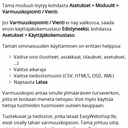
Tämä moduuli löytyy kohdasta
Asetukset > Moduulit >
Varmuuskopiointi / Vienti.
Jos
Varmuuskopiointi / Vienti
ei näy valikossa, säädä
ensin käyttäjäkokemustaso
Edistyneeksi
, kohdassa
Asetukset > Käyttäjäkokemustaso
.
Tämän ominaisuuden käyttäminen on erittäin helppoa:
Valitse osio (tuotteet, asiakkaat, tilaukset, asetukset,
...)
Valitse aikaraja
Valitse tiedostomuoto (CSV, HTML5, OSD, XML)
Napsauta
Lataa
Varmuuskopio antaa sinulle ylimääräisen turvaverkon,
jotta et koskaan menetä tietojasi. Voit myös käyttää
tietoja tuotteiden tuomiseen uuteen kauppaan.
Tuotekuvat ja tiedostot, jotka lataat EasyWebshop:lle,
eivät sisälly tähän varmuuskopioon. Tämä johtuu siitä,