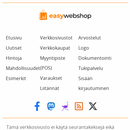
Etusivu
Verkkosivustot
Arvostelut
Uutiset
Verkkokaupat
Logo
Hintoja
Myyntipiste
Dokumentointi
(POS)
Mahdollisuudet
Tukipalvelu
Varaukset
Esimerkit
Sisään
Liitännät
kirjautuminen
Tämä verkkosivusto ei käytä seurantakeksejä eikä