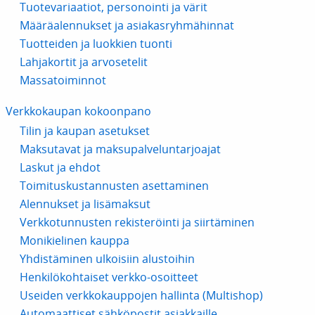
Tuotevariaatiot, personointi ja värit
Määräalennukset ja asiakasryhmähinnat
Tuotteiden ja luokkien tuonti
Lahjakortit ja arvosetelit
Massatoiminnot
Verkkokaupan kokoonpano
Tilin ja kaupan asetukset
Maksutavat ja maksupalveluntarjoajat
Laskut ja ehdot
Toimituskustannusten asettaminen
Alennukset ja lisämaksut
Verkkotunnusten rekisteröinti ja siirtäminen
Monikielinen kauppa
Yhdistäminen ulkoisiin alustoihin
Henkilökohtaiset verkko-osoitteet
Useiden verkkokauppojen hallinta (Multishop)
Automaattiset sähköpostit asiakkaille