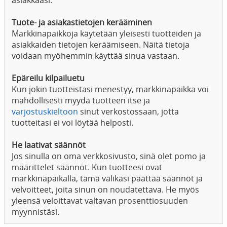
asiakkaasi.
Tuote- ja asiakastietojen kerääminen
Markkinapaikkoja käytetään yleisesti tuotteiden ja
asiakkaiden tietojen keräämiseen. Näitä tietoja
voidaan myöhemmin käyttää sinua vastaan.
Epäreilu kilpailuetu
Kun jokin tuotteistasi menestyy, markkinapaikka voi
mahdollisesti myydä tuotteen itse ja
varjostuskieltoon
sinut verkostossaan, jotta
tuotteitasi ei voi löytää helposti.
He laativat säännöt
Jos sinulla on oma verkkosivusto, sinä olet pomo ja
määrittelet säännöt. Kun tuotteesi ovat
markkinapaikalla, tämä välikäsi päättää säännöt ja
velvoitteet, joita sinun on noudatettava. He myös
yleensä veloittavat valtavan prosenttiosuuden
myynnistäsi.