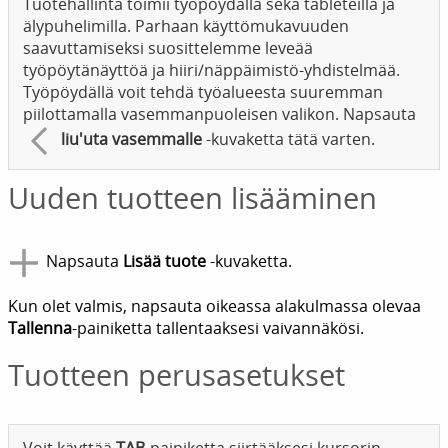
Tuotehallinta toimii työpöydällä sekä tableteilla ja
älypuhelimilla. Parhaan käyttömukavuuden
saavuttamiseksi suosittelemme leveää
työpöytänäyttöä ja hiiri/näppäimistö-yhdistelmää.
Työpöydällä voit tehdä työalueesta suuremman
piilottamalla vasemmanpuoleisen valikon. Napsauta
liu'uta vasemmalle
-kuvaketta tätä varten.
Uuden tuotteen lisääminen
Napsauta
Lisää tuote
-kuvaketta.
Kun olet valmis, napsauta oikeassa alakulmassa olevaa
Tallenna
-painiketta tallentaaksesi vaivannäkösi.
Tuotteen perusasetukset