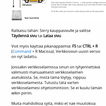
Ratkaisu tähän: Siirry kauppasivulle ja valitse
Täydennä sivu
tai
Lataa sivu
Voit myös käyttää pikanäppäimiä:
F5
tai
CTRL + R
(
Command
+ R Macissa). Verkkosivun uusin versio
on nyt ladattu.
Joissakin verkkoselaimissa sinun on tyhjennettävä
välimuisti manuaalisesti verkkoselaimen
asetuksista. Se, mistä tämä löytyy, riippuu
verkkoselaimesta. Tutustu tätä varten
verkkoselaimesi ohjetoimintoon. Se ei kuulu tämän
wikin piiriin.
Muita mahdollisia syitä, miksi et näe muutoksia: