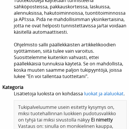
Tuotekoodeja käytetään tunnisteena
sähköposteissa, pakkauskorteissa, laskuissa,
alennuksissa, hakutoiminnoissa, tuontitoiminnossa
ja API:ssa. Pidä ne mahdollisimman yksinkertaisina,
jotta ne ovat helposti tunnistettavissa ja/tai voidaan
käsitellä automaattisesti.
Ohjelmisto sallii päällekkäisten artikkelikoodien
syöttämisen, siitä tulee vain varoitus.
Suosittelemme kuitenkin vahvasti, ettei
päällekkäisiä tunnuksia käytetä. Se on mahdollista,
koska muuten saamme paljon tukipyyntöjä, joissa
lukee "En voi tallentaa tuotteitani".
Kategoria
Lisätietoja luokista on kohdassa
luokat ja alaluokat
.
Tukipalveluumme usein esitetty kysymys on,
miksi tuotehallinnan luokkien pudotusvalikko
on tyhjä tai miksi sivustolla näkyy
Ei nimetty
Vastaus on: sinulla on monikielinen kauppa,