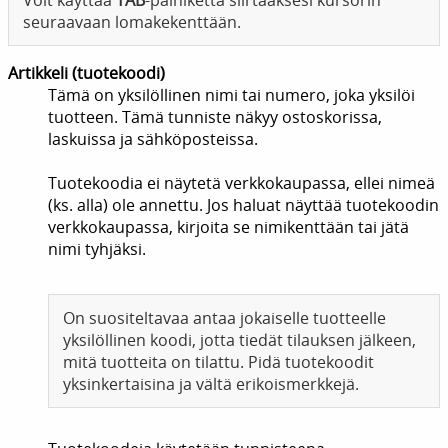
Voit käyttää
TAB
-painiketta siirtääksesi kursorin
seuraavaan lomakekenttään.
Artikkeli (tuotekoodi)
Tämä on yksilöllinen nimi tai numero, joka yksilöi
tuotteen. Tämä tunniste näkyy ostoskorissa,
laskuissa ja sähköposteissa.
Tuotekoodia ei näytetä verkkokaupassa, ellei nimeä
(ks. alla) ole annettu. Jos haluat näyttää tuotekoodin
verkkokaupassa, kirjoita se nimikenttään tai jätä
nimi tyhjäksi.
On suositeltavaa antaa jokaiselle tuotteelle
yksilöllinen koodi, jotta tiedät tilauksen jälkeen,
mitä tuotteita on tilattu. Pidä tuotekoodit
yksinkertaisina ja vältä erikoismerkkejä.