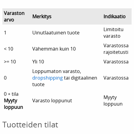
Varaston
Merkitys
Indikaatio
arvo
Limitoitu
1
Uinutlaatuinen tuote
varasto
Varastossa
< 10
Vähemmän kuin 10
rajoitetusti
>= 10
Yli 10
Varastossa
Loppumaton varasto,
0
dropshipping
tai digitaalinen
Varastossa
tuote
0 + tila
Myyty
Myyty
Varasto loppunut
loppuun
loppuun
Tuotteiden tilat