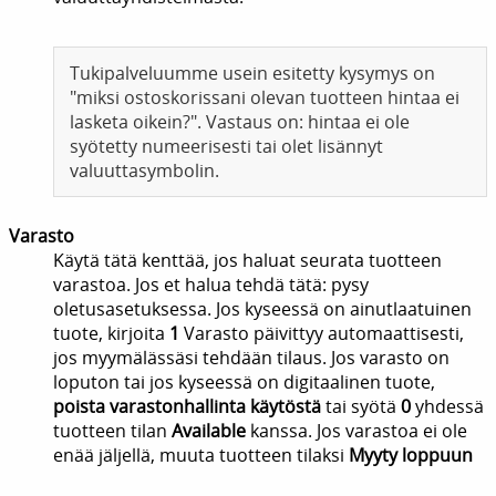
Tukipalveluumme usein esitetty kysymys on
"miksi ostoskorissani olevan tuotteen hintaa ei
lasketa oikein?". Vastaus on: hintaa ei ole
syötetty numeerisesti tai olet lisännyt
valuuttasymbolin.
Varasto
Käytä tätä kenttää, jos haluat seurata tuotteen
varastoa. Jos et halua tehdä tätä: pysy
oletusasetuksessa. Jos kyseessä on ainutlaatuinen
tuote, kirjoita
1
Varasto päivittyy automaattisesti,
jos myymälässäsi tehdään tilaus. Jos varasto on
loputon tai jos kyseessä on digitaalinen tuote,
poista varastonhallinta käytöstä
tai syötä
0
yhdessä
tuotteen tilan
Available
kanssa. Jos varastoa ei ole
enää jäljellä, muuta tuotteen tilaksi
Myyty loppuun