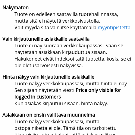
Näkymätön
Tuote on edelleen saatavilla tuotehallinnassa,
mutta sitä ei näytetä verkkosivustolla.
Voit myydä sitä vain itse käyttämällä
myyntipistettä
.
Vain kirjautuneille asiakkaille saatavilla
Tuote ei näy suoraan verkkokaupassasi, vaan se
näytetään asiakkaan kirjauduttua sisään.
Hakukoneet eivät indeksoi tätä tuotetta, koska se ei
ole oletusarvoisesti näkyvissä.
Hinta näkyy vain kirjautuneille asiakkaille
Tuote näkyy verkkokaupassasi, mutta hinta ei näy.
Sen sijaan näytetään viesti
Price only visible for
logged in customers
Kun asiakas kirjautuu sisään, hinta näkyy.
Asiakkaan on ensin valittava muunnelma
Tuote näkyy verkkokaupassasi, mutta
ostopainiketta ei ole. Tämä tila on tarkoitettu
tilanteisiin, joissa haluat, että asiakas valitsee