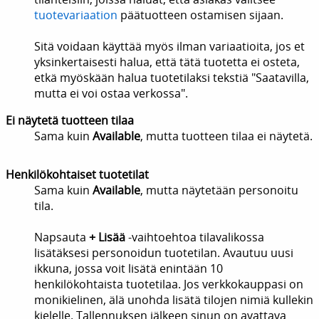
tuotevariaation
päätuotteen ostamisen sijaan.
Sitä voidaan käyttää myös ilman variaatioita, jos et
yksinkertaisesti halua, että tätä tuotetta ei osteta,
etkä myöskään halua tuotetilaksi tekstiä "Saatavilla,
mutta ei voi ostaa verkossa".
Ei näytetä tuotteen tilaa
Sama kuin
Available
, mutta tuotteen tilaa ei näytetä.
Henkilökohtaiset tuotetilat
Sama kuin
Available
, mutta näytetään personoitu
tila.
Napsauta
+ Lisää
-vaihtoehtoa tilavalikossa
lisätäksesi personoidun tuotetilan. Avautuu uusi
ikkuna, jossa voit lisätä enintään 10
henkilökohtaista tuotetilaa. Jos verkkokauppasi on
monikielinen, älä unohda lisätä tilojen nimiä kullekin
kielelle. Tallennuksen jälkeen sinun on avattava