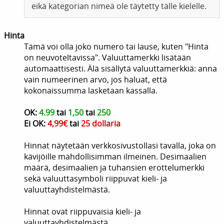
eikä kategorian nimeä ole täytetty tälle kielelle.
Hinta
Tämä voi olla joko numero tai lause, kuten "Hinta
on neuvoteltavissa". Valuuttamerkki lisätään
automaattisesti. Älä sisällytä valuuttamerkkiä: anna
vain numeerinen arvo, jos haluat, että
kokonaissumma lasketaan kassalla.
OK:
4.99
tai
1,50
tai
250
Ei OK:
4,99€
tai
25 dollaria
Hinnat näytetään verkkosivustollasi tavalla, joka on
kävijöille mahdollisimman ilmeinen. Desimaalien
määrä, desimaalien ja tuhansien erottelumerkki
sekä valuuttasymboli riippuvat kieli- ja
valuuttayhdistelmästä.
Hinnat ovat riippuvaisia kieli- ja
valuuttayhdistelmästä.