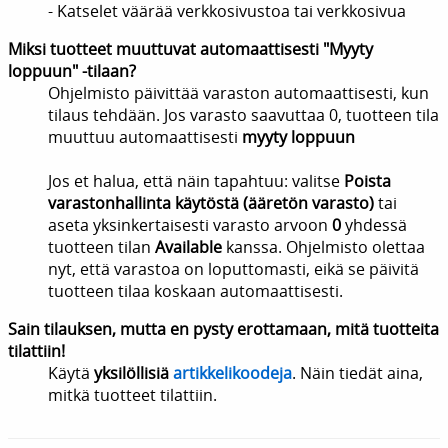
- Katselet väärää verkkosivustoa tai verkkosivua
Miksi tuotteet muuttuvat automaattisesti "Myyty
loppuun" -tilaan?
Ohjelmisto päivittää varaston automaattisesti, kun
tilaus tehdään. Jos varasto saavuttaa 0, tuotteen tila
muuttuu automaattisesti
myyty loppuun
Jos et halua, että näin tapahtuu: valitse
Poista
varastonhallinta käytöstä (ääretön varasto)
tai
aseta yksinkertaisesti varasto arvoon
0
yhdessä
tuotteen tilan
Available
kanssa. Ohjelmisto olettaa
nyt, että varastoa on loputtomasti, eikä se päivitä
tuotteen tilaa koskaan automaattisesti.
Sain tilauksen, mutta en pysty erottamaan, mitä tuotteita
tilattiin!
Käytä
yksilöllisiä
artikkelikoodeja
. Näin tiedät aina,
mitkä tuotteet tilattiin.