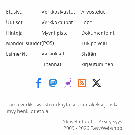
Etusivu
Verkkosivustot
Arvostelut
Uutiset
Verkkokaupat
Logo
Hintoja
Myyntipiste
Dokumentointi
(POS)
Mahdollisuudet
Tukipalvelu
Varaukset
Esimerkit
Sisään
Liitännät
kirjautuminen
Tämä verkkosivusto ei käytä seurantakeksejä eikä
myy henkilötietoja.
Yleiset ehdot
Yksityisyys
2009 ‑ 2026 EasyWebshop