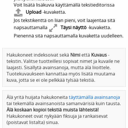
Voit lisätä lisäkuvia käyttämällä tekstieditorissa
Upload
-kuvaketta.
Jos tekstikenttä on liian pieni, voit laajentaa sitä
napsauttamalla
Täysi näyttö
-kuvaketta.
Pienennä sitä napsauttamalla kuvaketta uudelleen.
Hakukoneet indeksoivat sekä
Nimi
että
Kuvaus
-
tekstin. Valitse tuotteillesi sopivat nimet ja kuvaile ne
laajasti. Sisällytä avainsanoja, mutta älä liioittele.
Tuotekuvaukseen kannattaa myös lisätä muutama
kuva, jotta se ei ole pelkkää tylsää tekstiä.
Älä yritä huijata hakukoneita
täyttämällä avainsanoja
tai tekemällä avainsanoista samanvärisiä kuin tausta.
Älä koskaan kopioi tekstiä muista lähteistä!
Hakukoneet ovat nykyään fiksuja ja rankaisevat
(poistavat listalta) sinua.