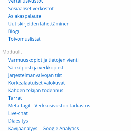
Vertailusivustot
Sosiaaliset verkostot
Asiakaspalaute
Uutiskirjeiden lähettäminen
Blogi
Toivomuslistat
Moduulit
Varmuuskopiot ja tietojen vienti
Sähköposti ja verkkoposti
Järjestelmänvalvojan tilit
Korkealaatuiset valokuvat
Kahden tekijän todennus
Tarrat
Meta-tagit - Verkkosivuston tarkastus
Live-chat
Diaesitys
Kävijäanalyysi - Google Analytics