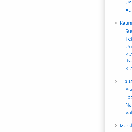
Us
Au
Kauni
Su
Te
Uu
Ku
li
Ku
Tilau
As
La
Näy
Vä
Markk