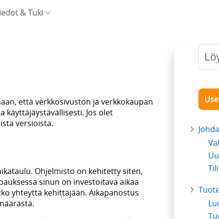
iedot & Tuki
Use
an, että verkkosivuston ja verkkokaupan
käyttäjäystävällisesti. Jos olet
sta versioista.
Johd
Va
Uu
Til
aikataulu. Ohjelmisto on kehitetty siten,
apauksessa sinun on investoitava aikaa
Tuote
tko yhteyttä kehittäjään. Aikapanostus
määrästä.
Lu
Tu