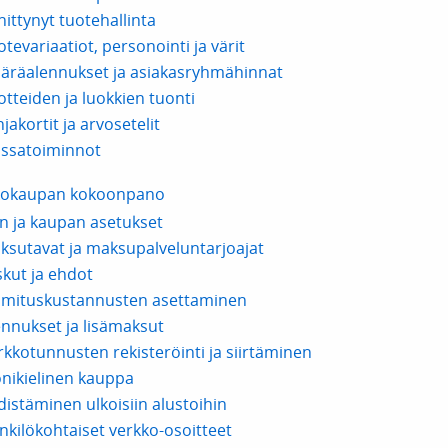
hittynyt tuotehallinta
tevariaatiot, personointi ja värit
äräalennukset ja asiakasryhmähinnat
otteiden ja luokkien tuonti
jakortit ja arvosetelit
ssatoiminnot
kokaupan kokoonpano
lin ja kaupan asetukset
ksutavat ja maksupalveluntarjoajat
skut ja ehdot
imituskustannusten asettaminen
ennukset ja lisämaksut
rkkotunnusten rekisteröinti ja siirtäminen
nikielinen kauppa
distäminen ulkoisiin alustoihin
nkilökohtaiset verkko-osoitteet