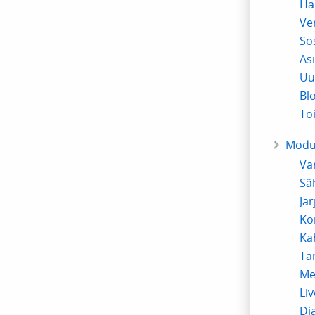
Ha
Ve
So
As
Uu
Bl
To
Modu
Va
Sä
Jär
Ko
Ka
Ta
Me
Li
Di