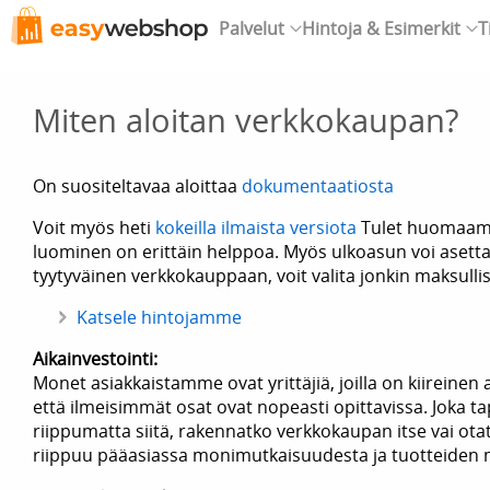
Palvelut
Hintoja & Esimerkit
T
Miten aloitan verkkokaupan?
On suositeltavaa aloittaa
dokumentaatiosta
Voit myös heti
kokeilla ilmaista versiota
Tulet huomaama
luominen on erittäin helppoa. Myös ulkoasun voi asettaa 
tyytyväinen verkkokauppaan, voit valita jonkin maksullisi
Katsele hintojamme
Aikainvestointi:
Monet asiakkaistamme ovat yrittäjiä, joilla on kiireinen 
että ilmeisimmät osat ovat nopeasti opittavissa. Joka t
riippumatta siitä, rakennatko verkkokaupan itse vai ota
riippuu pääasiassa monimutkaisuudesta ja tuotteiden 