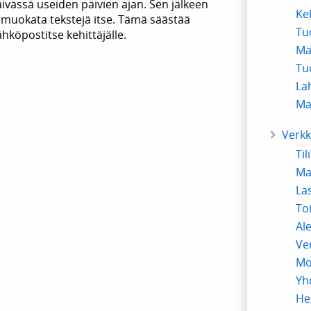
ässä useiden päivien ajan. Sen jälkeen
Ke
ja muokata tekstejä itse. Tämä säästää
Tuo
köpostitse kehittäjälle.
Mä
Tu
Lah
Ma
Verk
Ti
Ma
La
To
Al
Ve
Mo
Yh
He