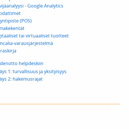
vijäanalyysi - Google Analytics
odattimet
yntipiste (POS)
makekentät
itaaliset tai virtuaaliset tuotteet
mcalia-varausjärjestelmä
raskirja
denotto helpdeskiin
äys 1: turvallisuus ja yksityisyys
säys 2: hakemusrajat