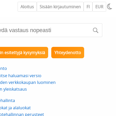
Aloitus
Sisään kirjautuminen
FI
EUR
in esitettyjä kysymyksiä
Yhteydenotto
anto
litse haluamasi versio
den verkkokaupan luominen
in yleiskatsaus
hallinta
okat ja alaluokat
otehallinnan perusteet