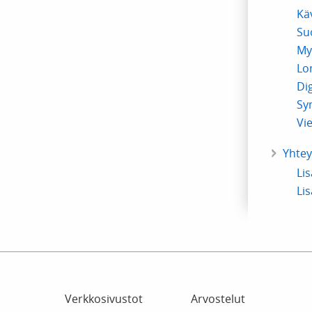
Kä
Su
My
Lo
Dig
Sy
Vie
Yhtey
Lis
Li
Verkkosivustot
Arvostelut