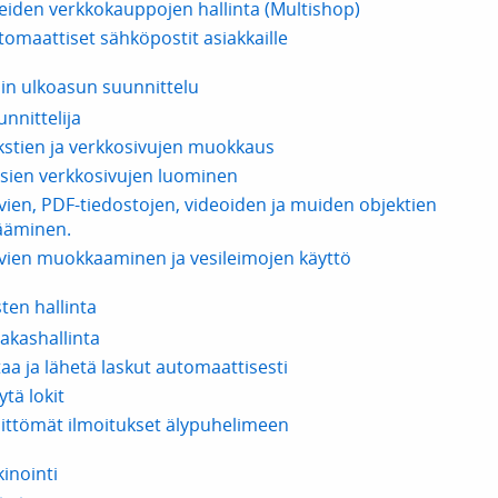
eiden verkkokauppojen hallinta (Multishop)
tomaattiset sähköpostit asiakkaille
in ulkoasun suunnittelu
unnittelija
kstien ja verkkosivujen muokkaus
sien verkkosivujen luominen
vien, PDF-tiedostojen, videoiden ja muiden objektien
sääminen.
vien muokkaaminen ja vesileimojen käyttö
sten hallinta
iakashallinta
taa ja lähetä laskut automaattisesti
tä lokit
littömät ilmoitukset älypuhelimeen
inointi