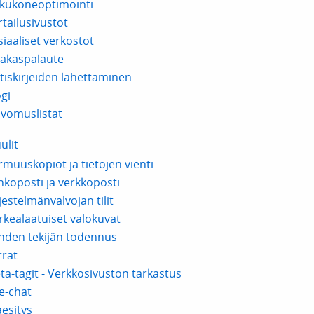
kukoneoptimointi
rtailusivustot
siaaliset verkostot
iakaspalaute
tiskirjeiden lähettäminen
ogi
ivomuslistat
ulit
rmuuskopiot ja tietojen vienti
hköposti ja verkkoposti
jestelmänvalvojan tilit
rkealaatuiset valokuvat
hden tekijän todennus
rrat
ta-tagit - Verkkosivuston tarkastus
ve-chat
aesitys