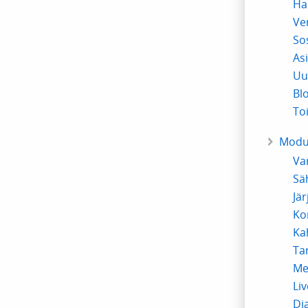
Ha
Ve
So
As
Uu
Bl
To
Modu
Va
Sä
Jär
Ko
Ka
Ta
Me
Li
Di