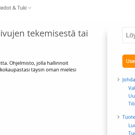
iedot & Tuki
ivujen tekemisestä tai
Use
tta. Ohjelmisto, jolla hallinnoit
kkokaupastasi täysin oman mielesi
Johd
Va
Uu
Til
Tuote
Lu
Tu