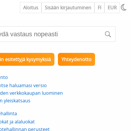
Aloitus
Sisään kirjautuminen
FI
EUR
in esitettyjä kysymyksiä
Yhteydenotto
anto
litse haluamasi versio
den verkkokaupan luominen
in yleiskatsaus
hallinta
okat ja alaluokat
otehallinnan perusteet