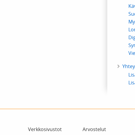
Kä
Su
My
Lo
Dig
Sy
Vie
Yhtey
Lis
Li
Verkkosivustot
Arvostelut