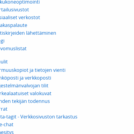
kukoneoptimointi
rtailusivustot
siaaliset verkostot
iakaspalaute
tiskirjeiden lähettäminen
ogi
ivomuslistat
ulit
rmuuskopiot ja tietojen vienti
hköposti ja verkkoposti
jestelmänvalvojan tilit
rkealaatuiset valokuvat
hden tekijän todennus
rrat
ta-tagit - Verkkosivuston tarkastus
ve-chat
aesitys