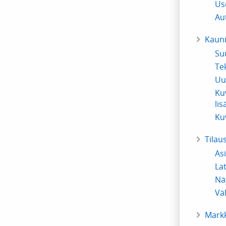
Us
Au
Kauni
Su
Te
Uu
Ku
li
Ku
Tilau
As
La
Näy
Vä
Markk