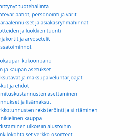
hittynyt tuotehallinta
tevariaatiot, personointi ja värit
äräalennukset ja asiakasryhmähinnat
otteiden ja luokkien tuonti
jakortit ja arvosetelit
ssatoiminnot
kokaupan kokoonpano
lin ja kaupan asetukset
ksutavat ja maksupalveluntarjoajat
skut ja ehdot
imituskustannusten asettaminen
ennukset ja lisämaksut
rkkotunnusten rekisteröinti ja siirtäminen
nikielinen kauppa
distäminen ulkoisiin alustoihin
nkilökohtaiset verkko-osoitteet