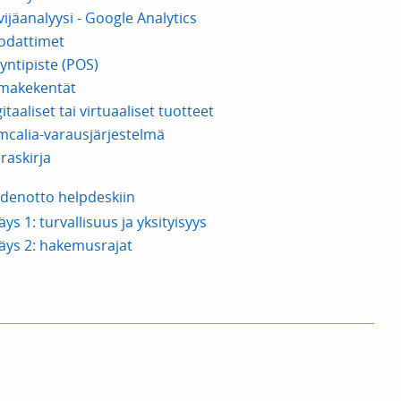
vijäanalyysi - Google Analytics
odattimet
yntipiste (POS)
makekentät
itaaliset tai virtuaaliset tuotteet
mcalia-varausjärjestelmä
raskirja
denotto helpdeskiin
äys 1: turvallisuus ja yksityisyys
säys 2: hakemusrajat