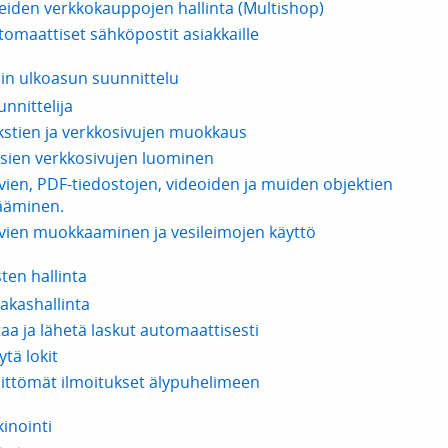
eiden verkkokauppojen hallinta (Multishop)
tomaattiset sähköpostit asiakkaille
in ulkoasun suunnittelu
unnittelija
kstien ja verkkosivujen muokkaus
sien verkkosivujen luominen
vien, PDF-tiedostojen, videoiden ja muiden objektien
sääminen.
vien muokkaaminen ja vesileimojen käyttö
sten hallinta
iakashallinta
taa ja lähetä laskut automaattisesti
tä lokit
littömät ilmoitukset älypuhelimeen
inointi