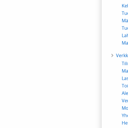
Ke
Tuo
Mä
Tu
Lah
Ma
Verk
Ti
Ma
La
To
Al
Ve
Mo
Yh
He